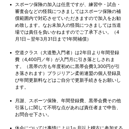
スポーツ保険の加入は任意ですが、練習中・試合・
審査会などの怪我につきましてはスポーツ保険の補
償範囲内で対応させていただきますので加入をお勧
め致します。なお未加入の怪我につきましては当道
場では責任を負いかねますのでご了承下さい。（4
月1日～翌年3月31日まで1年間補償）
空道クラス（大道塾入門者）は2年目より年間登録
費（4,400円／年）が入門月に引き落としされま
す。（黒帯の方も年度初めに黒帯会費3,300円が引
き落されます）ブラジリアン柔術連盟の個人登録及
び年間更新料などはご自分で更新手続きをお願いし
ます。
月謝、スポーツ保険、年間登録費、黒帯会費その他
引落しに関して不明な点があれば責任者まで申告、
お問合せ下さい。
休会については事情により1ヶ月以上稽古に参加する