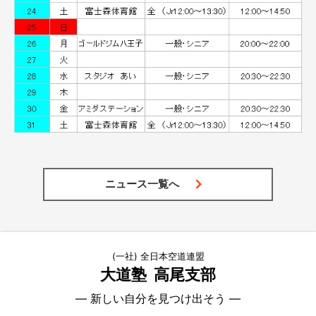
ニュース一覧へ
(一社) 全日本空道連盟
大道塾
高尾支部
― 新しい自分を見つけ出そう ―