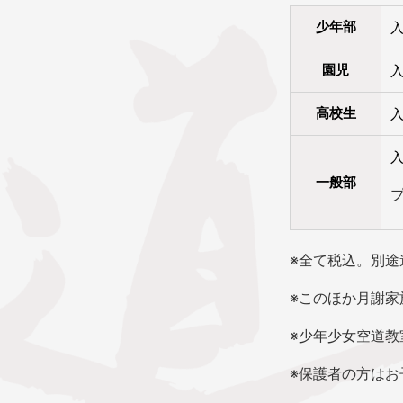
少年部
入
園児
入
高校生
入
一般部
※
全て税込。別途
※このほか月謝家
※
少年少女空道教
※
保護者の方はお