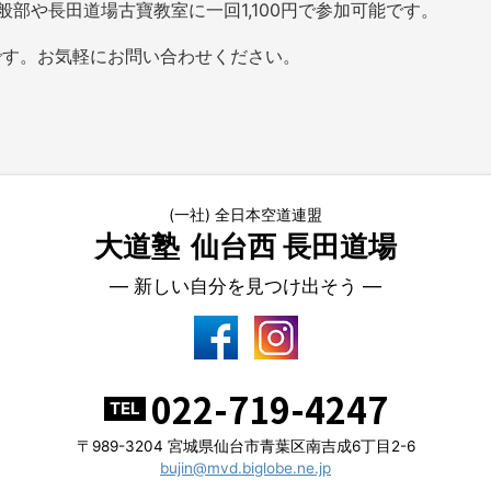
般部や長田道場古寶教室に一回
1,100
円で参加可能です。
です。お気軽にお問い合わせください。
(一社) 全日本空道連盟
大道塾
仙台西 長田道場
― 新しい自分を見つけ出そう ―
022-719-4247
TEL
〒989-3204 宮城県仙台市青葉区南吉成6丁目2-6
bujin@mvd.biglobe.ne.jp