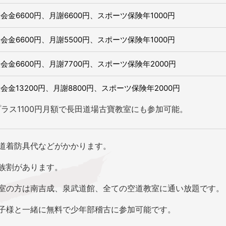
会金6600
円、月謝6600
円、スポーツ保険年1000
円
会金6600
円、月謝5500
円、スポーツ保険年1000
円
会金6600
円、月謝7700
円、スポーツ保険年2000
円
入会金
13200
円、月謝8800
円、スポーツ保険年2000
円
プラス
1100
円月額で長田道場古寶教室にも参加可能。
道着防具代などがかかります。
族割があります。
室の方は南吉成、泉武道館、全ての空道教室に通い放題です。
子様と一緒に無料で少年部稽古に参加可能です。