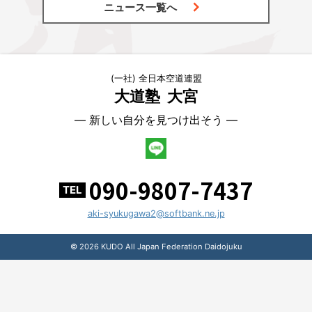
ニュース一覧へ
(一社) 全日本空道連盟
大道塾
大宮
― 新しい自分を見つけ出そう ―
090-9807-7437
TEL
aki-syukugawa2@softbank.ne.jp
© 2026 KUDO All Japan Federation Daidojuku