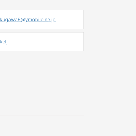
ukugawa9@ymobile.ne.jp
elj