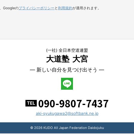
Googleの
プライバシーポリシー
と
利用規約
が適用されます。
(一社) 全日本空道連盟
大道塾
大宮
― 新しい自分を見つけ出そう ―
090-9807-7437
TEL
aki-syukugawa2@softbank.ne.jp
© 2026 KUDO All Japan Federation Daidojuku