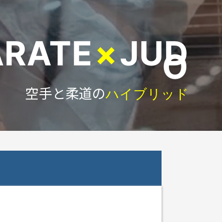
ARATE
×
JUD
O
空手と柔道の
ハイブリッド