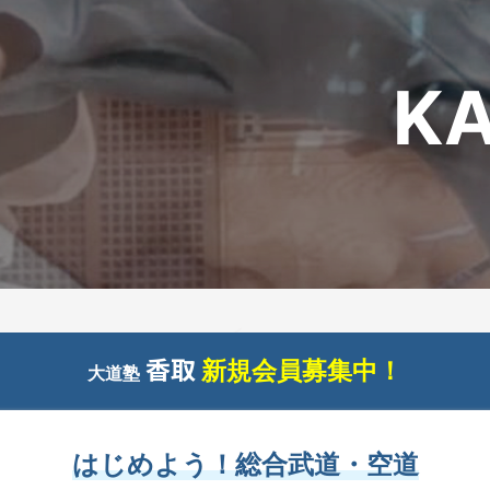
K
香取
新規会員募集中！
大道塾
はじめよう！総合武道・空道