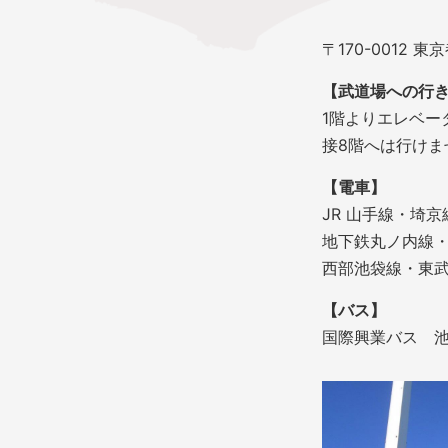
〒170-0012 
【武道場への行
1階よりエレベー
接8階へは行けま
【電車】
JR 山手線・埼
地下鉄丸ノ内線・
西部池袋線・東武
【バス】
国際興業バス 池