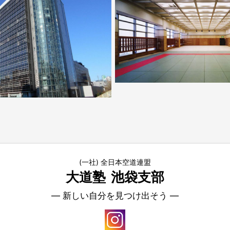
(一社) 全日本空道連盟
大道塾
池袋支部
― 新しい自分を見つけ出そう ―