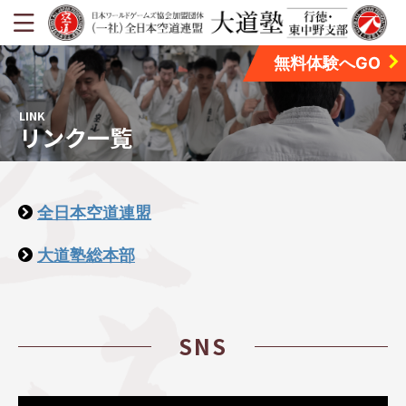
無料体験へGO
LINK
リンク一覧
全日本空道連盟
大道塾総本部
SNS