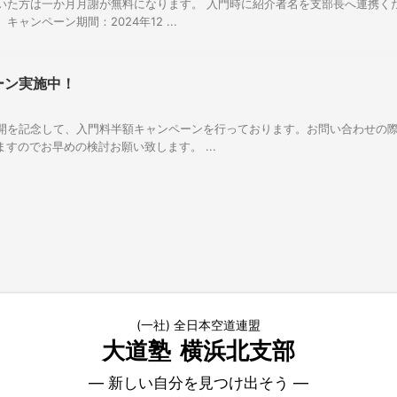
た方は一か月月謝が無料になります。 入門時に紹介者名を支部長へ連携くださ
ャンペーン期間：2024年12 ...
ーン実施中！
開を記念して、入門料半額キャンペーンを行っております。お問い合わせの
ますのでお早めの検討お願い致します。 ...
(一社) 全日本空道連盟
大道塾
横浜北支部
― 新しい自分を見つけ出そう ―