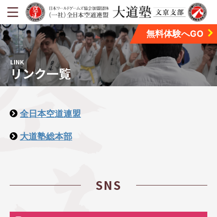
無料体験へGO
LINK
リンク一覧
全日本空道連盟
大道塾総本部
SNS