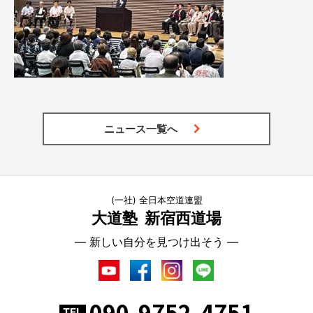
ニュース一覧へ
(一社) 全日本空道連盟
大道塾
新宿西道場
― 新しい自分を見つけ出そう ―
090-9752-4751
TEL